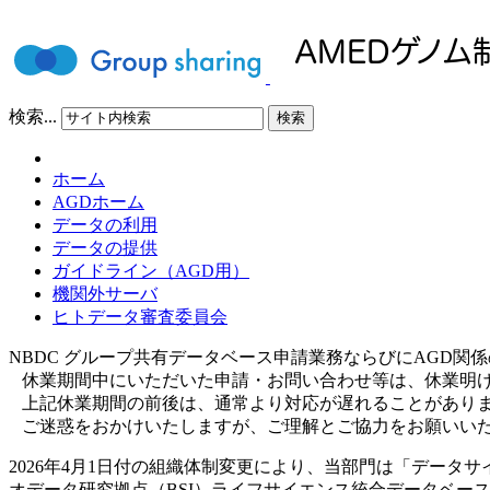
検索...
検索
ホーム
AGDホーム
データの利用
データの提供
ガイドライン（AGD用）
機関外サーバ
ヒトデータ審査委員会
NBDC グループ共有データベース申請業務ならびにAGD関係の業務
休業期間中にいただいた申請・お問い合わせ等は、休業明けの 
上記休業期間の前後は、通常より対応が遅れることがあり
ご迷惑をおかけいたしますが、ご理解とご協力をお願いい
2026年4月1日付の組織体制変更により、当部門は「データ
オデータ研究拠点（BSI）ライフサイエンス統合データベー